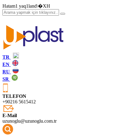
Hatam1 yaq1land\�XH
TR
EN
RU
SR
TELEFON
+90216 5615412
E-Mail
uzunoglu@uzunoglu.com.tr