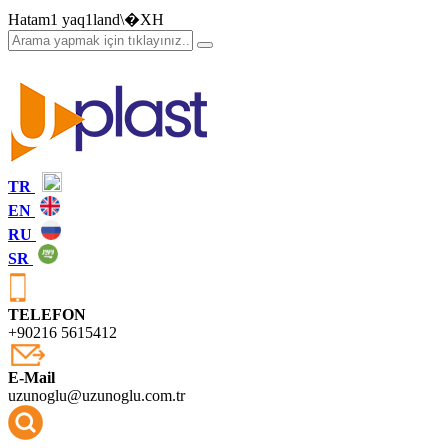
Hatam1 yaq1land\�XH
TR
EN
RU
SR
TELEFON
+90216 5615412
E-Mail
uzunoglu@uzunoglu.com.tr